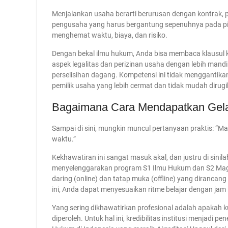
Menjalankan usaha berarti berurusan dengan kontrak, pe
pengusaha yang harus bergantung sepenuhnya pada pi
menghemat waktu, biaya, dan risiko.
Dengan bekal ilmu hukum, Anda bisa membaca klausul 
aspek legalitas dan perizinan usaha dengan lebih man
perselisihan dagang. Kompetensi ini tidak menggantik
pemilik usaha yang lebih cermat dan tidak mudah dirug
Bagaimana Cara Mendapatkan Gelar
Sampai di sini, mungkin muncul pertanyaan praktis: “Ma
waktu.”
Kekhawatiran ini sangat masuk akal, dan justru di sini
menyelenggarakan program S1 Ilmu Hukum dan S2 Mag
daring (online) dan tatap muka (offline) yang dirancan
ini, Anda dapat menyesuaikan ritme belajar dengan jam
Yang sering dikhawatirkan profesional adalah apakah k
diperoleh. Untuk hal ini, kredibilitas institusi menjad