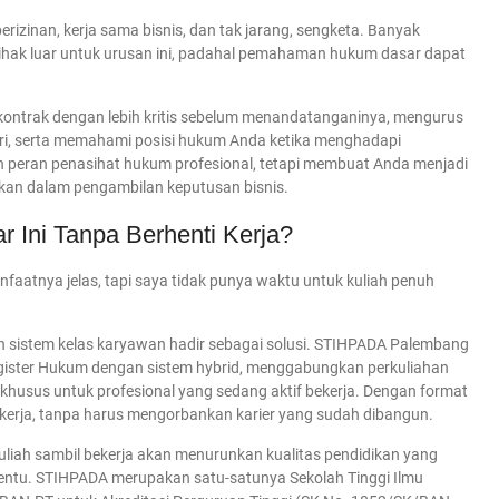
rizinan, kerja sama bisnis, dan tak jarang, sengketa. Banyak
hak luar untuk urusan ini, padahal pemahaman hukum dasar dapat
kontrak dengan lebih kritis sebelum menandatanganinya, mengurus
diri, serta memahami posisi hukum Anda ketika menghadapi
an peran penasihat hukum profesional, tetapi membuat Anda menjadi
ikan dalam pengambilan keputusan bisnis.
 Ini Tanpa Berhenti Kerja?
nfaatnya jelas, tapi saya tidak punya waktu untuk kuliah penuh
lah sistem kelas karyawan hadir sebagai solusi. STIHPADA Palembang
ister Hukum dengan sistem hybrid, menggabungkan perkuliahan
g khusus untuk profesional yang sedang aktif bekerja. Dengan format
 kerja, tanpa harus mengorbankan karier yang sudah dibangun.
uliah sambil bekerja akan menurunkan kualitas pendidikan yang
i penentu. STIHPADA merupakan satu-satunya Sekolah Tinggi Ilmu