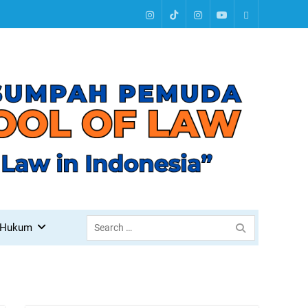
Instagram
Tiktok
Instagram
Youtube
Linktree
Search
 Hukum
for: