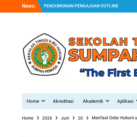
Skip
News:
PENGUMUMAN PENGAJUAN OUTLINE
to
SKRIPSI 1 JULI – 31 JULI 2026
content
SURAT EDARAN PENYAMAAN PERSEPSI
DALAM PEMBIMBINGAN SKRIPSI DAN
TESIS
PENGUMUMAN HASIL TES PENERIMAAN
MAHASISWA BARU TAHUN AKADEMIK
2026/2027 GELOMBANG I
Home
Akreditasi
Akademik
Aplikasi
Manfaat Gelar Hukum un
Home
2026
Juni
20