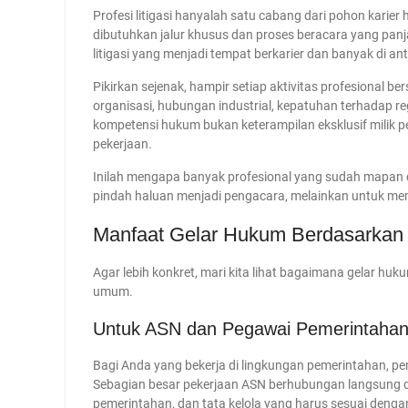
Profesi litigasi hanyalah satu cabang dari pohon kari
dibutuhkan jalur khusus dan proses beracara yang panj
litigasi yang menjadi tempat berkarier dan banyak di anta
Pikirkan sejenak, hampir setiap aktivitas profesional b
organisasi, hubungan industrial, kepatuhan terhadap 
kompetensi hukum bukan keterampilan eksklusif milik
pekerjaan.
Inilah mengapa banyak profesional yang sudah mapan 
pindah haluan menjadi pengacara, melainkan untuk mem
Manfaat Gelar Hukum Berdasarkan 
Agar lebih konkret, mari kita lihat bagaimana gelar hu
umum.
Untuk ASN dan Pegawai Pemerintaha
Bagi Anda yang bekerja di lingkungan pemerintahan, p
Sebagian besar pekerjaan ASN berhubungan langsung de
pemerintahan, dan tata kelola yang harus sesuai deng