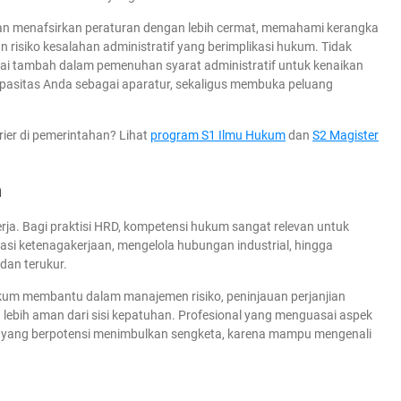
n menafsirkan peraturan dengan lebih cermat, memahami kerangka
 risiko kesalahan administratif yang berimplikasi hukum. Tidak
ilai tambah dalam pemenuhan syarat administratif untuk kenaikan
apasitas Anda sebagai aparatur, sekaligus membuka peluang
ier di pemerintahan? Lihat
program S1 Ilmu Hukum
dan
S2 Magister
n
erja. Bagi praktisi HRD, kompetensi hukum sangat relevan untuk
si ketenagakerjaan, mengelola hubungan industrial, hingga
dan terukur.
kum membantu dalam manajemen risiko, peninjauan perjanjian
 lebih aman dari sisi kepatuhan. Profesional yang menguasai aspek
si yang berpotensi menimbulkan sengketa, karena mampu mengenali