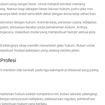
er hukum yang sangat besar. Untuk menjadi advokat memang
ang. Namun bagi sebagian besar lulusan hukum, justru jalur non-
ranya lebih stabil serta lebih dekat dengan dunia kerja sehari-hari.
ersentuhan dengan hukum. Kontrak kerja, perizinan usaha, kebijakan
regulasi, semuanya berakar pada pemahaman hukum. Artinya,
 pengacara, melainkan modal yang memperkuat hampir semua jenis
di bidangnya tetap memilih menambah gelar hukum. Bukan untuk
perkuat fondasi pekerjaan yang sedang mereka jalani.
Profesi
kum memberi nilai tambah pada tiga kelompok profesional yang paling
n
emahaman hukum adalah kompetensi inti, bukan sekadar pelengkap.
ngan penyusunan kebijakan, pelaksanaan regulasi, administrasi
an ketentuan hukum yang berlaku.