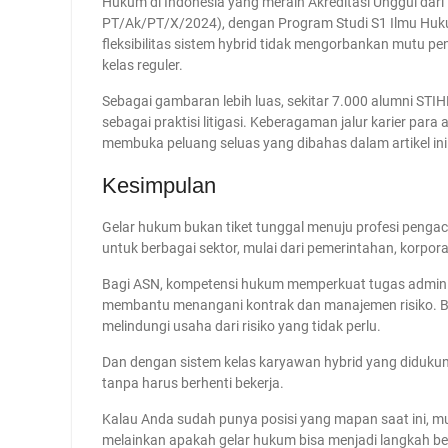
Hukum di Indonesia yang meraih Akreditasi Unggul dar
PT/Ak/PT/X/2024), dengan Program Studi S1 Ilmu Hukum
fleksibilitas sistem hybrid tidak mengorbankan mutu pe
kelas reguler.
Sebagai gambaran lebih luas, sekitar 7.000 alumni STIH
sebagai praktisi litigasi. Keberagaman jalur karier pa
membuka peluang seluas yang dibahas dalam artikel ini
Kesimpulan
Gelar hukum bukan tiket tunggal menuju profesi pengaca
untuk berbagai sektor, mulai dari pemerintahan, korpor
Bagi ASN, kompetensi hukum memperkuat tugas adminis
membantu menangani kontrak dan manajemen risiko. B
melindungi usaha dari risiko yang tidak perlu.
Dan dengan sistem kelas karyawan hybrid yang didukung
tanpa harus berhenti bekerja.
Kalau Anda sudah punya posisi yang mapan saat ini, m
melainkan apakah gelar hukum bisa menjadi langkah b