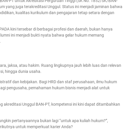
i BAN-PT untuk Akreditasi Perguruan Tinggi (SK No. 1852/SK/BAN-
 yang juga terakreditasi Unggul. Status ini menjadi jaminan bahwa
ndidikan, kualitas kurikulum dan pengajaran tetap setara dengan
PADA kini tersebar di berbagai profesi dan daerah, bukan hanya
ra alumni ini menjadi bukti nyata bahwa gelar hukum memang
.
ra, jaksa, atau hakim. Ruang lingkupnya jauh lebih luas dan relevan
asi, hingga dunia usaha.
tratif dan kebijakan. Bagi HRD dan staf perusahaan, ilmu hukum
agi pengusaha, pemahaman hukum bisnis menjadi alat untuk
 akreditasi Unggul BAN-PT, kompetensi ini kini dapat ditambahkan
ungkin pertanyaannya bukan lagi “untuk apa kuliah hukum?”,
erikutnya untuk memperkuat karier Anda?