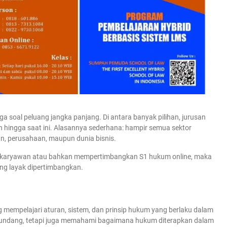
uga soal peluang jangka panjang. Di antara banyak pilihan, jurusan
n hingga saat ini. Alasannya sederhana: hampir semua sektor
, perusahaan, maupun dunia bisnis.
s karyawan atau bahkan mempertimbangkan S1 hukum online, maka
ang layak dipertimbangkan.
 mempelajari aturan, sistem, dan prinsip hukum yang berlaku dalam
g-undang, tetapi juga memahami bagaimana hukum diterapkan dalam