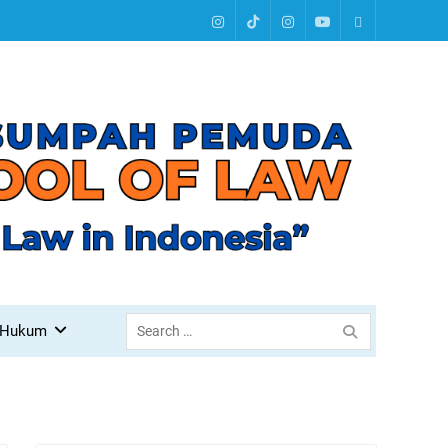
Instagram
Tiktok
Instagram
Youtube
Linktree
Search
 Hukum
for: