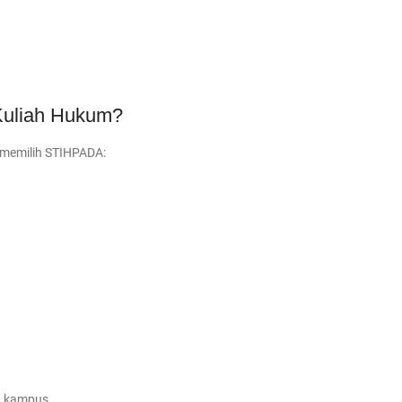
B
Kuliah Hukum?
 memilih STIHPADA:
ih kampus.