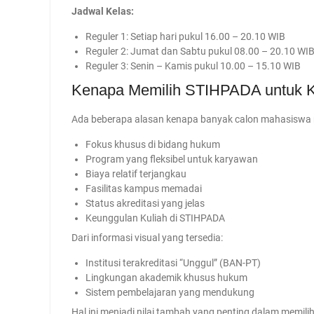
Jadwal Kelas:
Reguler 1: Setiap hari pukul 16.00 – 20.10 WIB
Reguler 2: Jumat dan Sabtu pukul 08.00 – 20.10 WI
Reguler 3: Senin – Kamis pukul 10.00 – 15.10 WIB
Kenapa Memilih STIHPADA untuk 
Ada beberapa alasan kenapa banyak calon mahasiswa
Fokus khusus di bidang hukum
Program yang fleksibel untuk karyawan
Biaya relatif terjangkau
Fasilitas kampus memadai
Status akreditasi yang jelas
Keunggulan Kuliah di STIHPADA
Dari informasi visual yang tersedia:
Institusi terakreditasi “Unggul” (BAN-PT)
Lingkungan akademik khusus hukum
Sistem pembelajaran yang mendukung
Hal ini menjadi nilai tambah yang penting dalam memil