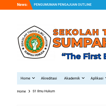
Skip
News:
PENGUMUMAN PENGAJUAN OUTLINE
to
SKRIPSI 1 JULI – 31 JULI 2026
content
SURAT EDARAN PENYAMAAN PERSEPSI
DALAM PEMBIMBINGAN SKRIPSI DAN
TESIS
PENGUMUMAN HASIL TES PENERIMAAN
MAHASISWA BARU TAHUN AKADEMIK
2026/2027 GELOMBANG I
Home
Akreditasi
Akademik
Aplikasi
S1 Ilmu Hukum
Home